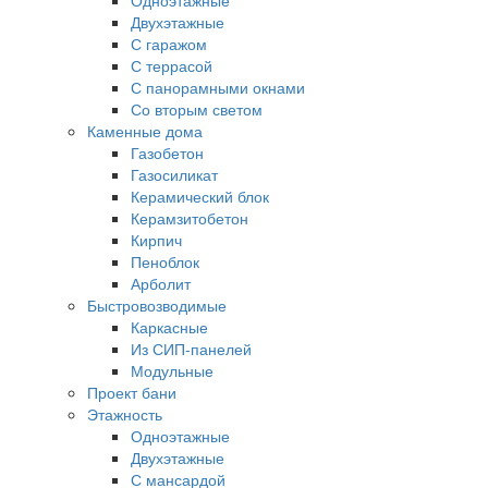
Двухэтажные
С гаражом
С террасой
С панорамными окнами
Со вторым светом
Каменные дома
Газобетон
Газосиликат
Керамический блок
Керамзитобетон
Кирпич
Пеноблок
Арболит
Быстровозводимые
Каркасные
Из СИП-панелей
Модульные
Проект бани
Этажность
Одноэтажные
Двухэтажные
С мансардой