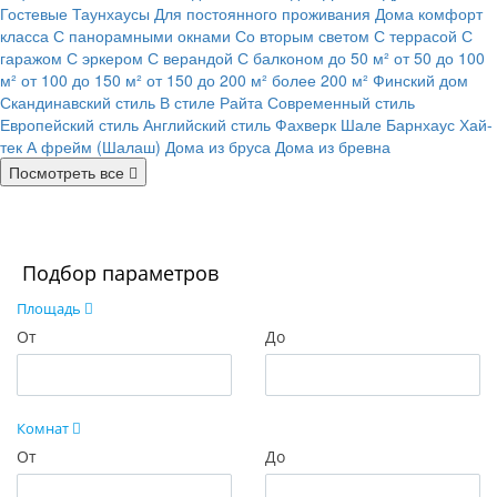
Гостевые
Таунхаусы
Для постоянного проживания
Дома комфорт
класса
С панорамными окнами
Со вторым светом
С террасой
С
гаражом
С эркером
С верандой
С балконом
до 50 м²
от 50 до 100
м²
от 100 до 150 м²
от 150 до 200 м²
более 200 м²
Финский дом
Скандинавский стиль
В стиле Райта
Современный стиль
Европейский стиль
Английский стиль
Фахверк
Шале
Барнхаус
Хай-
тек
А фрейм (Шалаш)
Дома из бруса
Дома из бревна
Посмотреть все
Подбор параметров
Площадь
От
До
Комнат
От
До