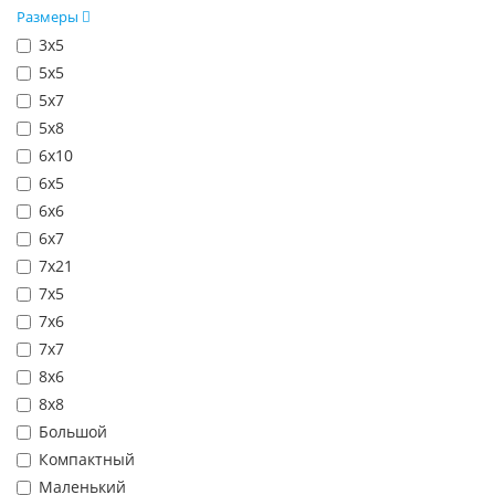
Размеры
3х5
5х5
5х7
5х8
6х10
6х5
6х6
6х7
7х21
7х5
7х6
7х7
8х6
8х8
Большой
Компактный
Маленький