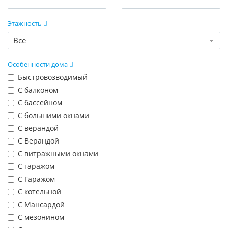
Этажность
Все
Особенности дома
Быстровозводимый
С балконом
С бассейном
С большими окнами
С верандой
С Верандой
С витражными окнами
С гаражом
С Гаражом
С котельной
С Мансардой
С мезонином