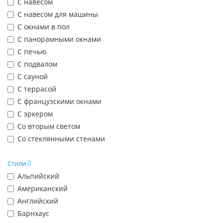
С навесом
С навесом для машины
С окнами в пол
С панорамными окнами
С печью
С подвалом
С сауной
С террасой
С французскими окнами
С эркером
Со вторым светом
Со стеклянными стенами
Стили
Альпийский
Американский
Английский
Барнхаус