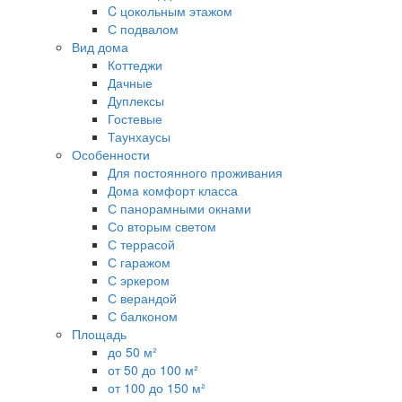
C цокольным этажом
С подвалом
Вид дома
Коттеджи
Дачные
Дуплексы
Гостевые
Таунхаусы
Особенности
Для постоянного проживания
Дома комфорт класса
С панорамными окнами
Со вторым светом
С террасой
С гаражом
С эркером
С верандой
С балконом
Площадь
до 50 м²
от 50 до 100 м²
от 100 до 150 м²