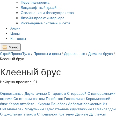
Перепланировка
Ландшафтный дизайн
Озеленение и благоустройство
Дизайн-проект интерьера
Инженерные системы и сети
Акции
Цены
Контакты
Меню
СтройПроектТула
/
Проекты и цены
/
Деревянные
/
Дома из бруса
/
Клееный брус
Клееный брус
Найдено проектов:
21
Одноэтажные
Двухэтажные
С гаражом
С террасой
С панорамными
окнами
Со вторым светом
Газобетон
Газосиликат
Керамический
блок
Керамзитобетон
Кирпич
Пеноблок
Арболит
Каркасные
Из
СИП-панелей
Модульные
Одноэтажные
Двухэтажные
С мансардой
C цокольным этажом
С подвалом
Коттеджи
Дачные
Дуплексы