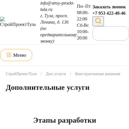
info@stroy-proekt-
Пн–Пт
Заказать звонок
tula.ru
08:00-
+7 953 422-40-46
г. Тула, просп.
22:00
Ленина, д. 136
Сб-Вс
(по
10:00-
предварительному
20:00
звонку)
Меню
СтройПроектТула
/
Доп услуги
/
Конструктивные решения
Дополнительные услуги
Этапы разработки