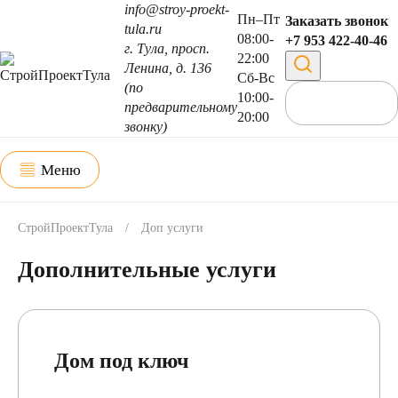
info@stroy-proekt-
Пн–Пт
Заказать звонок
tula.ru
08:00-
+7 953 422-40-46
г. Тула, просп.
22:00
Ленина, д. 136
Сб-Вс
(по
10:00-
предварительному
20:00
звонку)
Меню
СтройПроектТула
/
Доп услуги
Дополнительные услуги
Дом под ключ