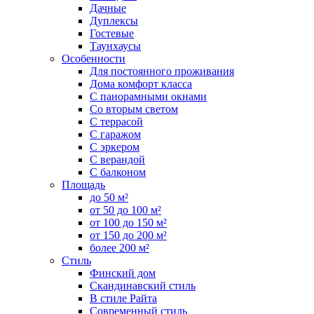
Дачные
Дуплексы
Гостевые
Таунхаусы
Особенности
Для постоянного проживания
Дома комфорт класса
С панорамными окнами
Со вторым светом
С террасой
С гаражом
С эркером
С верандой
С балконом
Площадь
до 50 м²
от 50 до 100 м²
от 100 до 150 м²
от 150 до 200 м²
более 200 м²
Стиль
Финский дом
Скандинавский стиль
В стиле Райта
Современный стиль