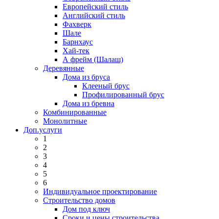
Европейский стиль
Английский стиль
Фахверк
Шале
Барнхаус
Хай-тек
А фрейм (Шалаш)
Деревянные
Дома из бруса
Клееный брус
Профилированный брус
Дома из бревна
Комбинированные
Монолитные
Доп.услуги
1
2
3
4
5
6
Индивидуальное проектирование
Строительство домов
Дом под ключ
Сроки и цены строительства