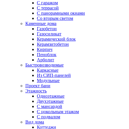
С гаражом
С террасой
С панорамными окнами
Со вторым светом
Каменные дома
Газобетон
Газосиликат
Керамический блок
Керамзитобетон
Кирпич
Пеноблок
Арболит
Быстровозводимые
Каркасные
Из СИП-панелей
Модульные
Проект бани
Этажность
Одноэтажные
Двухэтажные
С мансардой
C цокольным этажом
С подвалом
Вид дома
Коттеджи