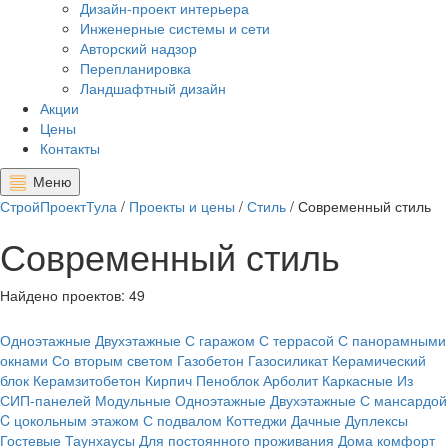
Дизайн-проект интерьера
Инженерные системы и сети
Авторский надзор
Перепланировка
Ландшафтный дизайн
Акции
Цены
Контакты
Меню
СтройПроектТула
/
Проекты и цены
/
Стиль
/
Современный стиль
Современный стиль
Найдено проектов:
49
Одноэтажные
Двухэтажные
С гаражом
С террасой
С панорамными
окнами
Со вторым светом
Газобетон
Газосиликат
Керамический
блок
Керамзитобетон
Кирпич
Пеноблок
Арболит
Каркасные
Из
СИП-панелей
Модульные
Одноэтажные
Двухэтажные
С мансардой
C цокольным этажом
С подвалом
Коттеджи
Дачные
Дуплексы
Гостевые
Таунхаусы
Для постоянного проживания
Дома комфорт