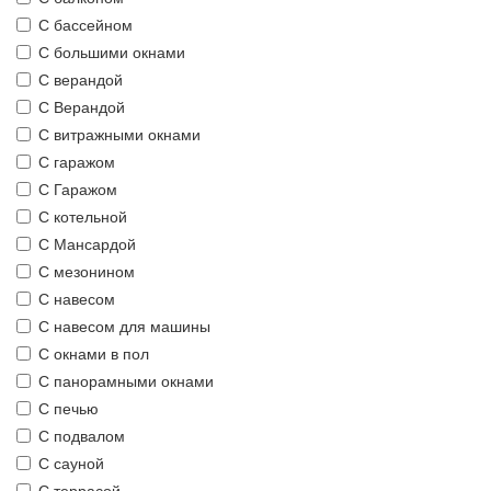
С бассейном
С большими окнами
С верандой
С Верандой
С витражными окнами
С гаражом
С Гаражом
С котельной
С Мансардой
С мезонином
С навесом
С навесом для машины
С окнами в пол
С панорамными окнами
С печью
С подвалом
С сауной
С террасой