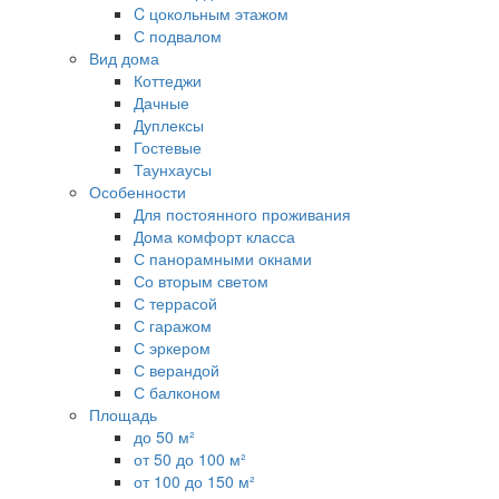
C цокольным этажом
С подвалом
Вид дома
Коттеджи
Дачные
Дуплексы
Гостевые
Таунхаусы
Особенности
Для постоянного проживания
Дома комфорт класса
С панорамными окнами
Со вторым светом
С террасой
С гаражом
С эркером
С верандой
С балконом
Площадь
до 50 м²
от 50 до 100 м²
от 100 до 150 м²