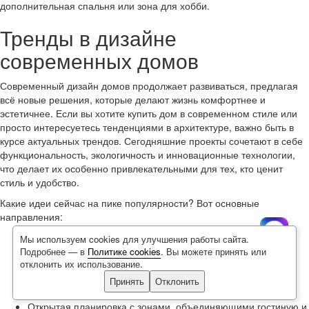
дополнительная спальня или зона для хобби.
Тренды в дизайне
современных домов
Современный дизайн домов продолжает развиваться, предлагая
всё новые решения, которые делают жизнь комфортнее и
эстетичнее. Если вы хотите купить дом в современном стиле или
просто интересуетесь тенденциями в архитектуре, важно быть в
курсе актуальных трендов. Сегодняшние проекты сочетают в себе
функциональность, экологичность и инновационные технологии,
что делает их особенно привлекательными для тех, кто ценит
стиль и удобство.
Какие идеи сейчас на пике популярности? Вот основные
направления:
Минималистичные фасады с акцентом на геометрию и
Мы используем cookies для улучшения работы сайта.
чёткие линии.
Подробнее — в
Политике cookies
. Вы можете принять или
отклонить их использование.
Использование натуральных материалов: дерево, камень,
Принять
Отклонить
стекло;\.
Открытая планировка с зонами, объединяющими гостиную и