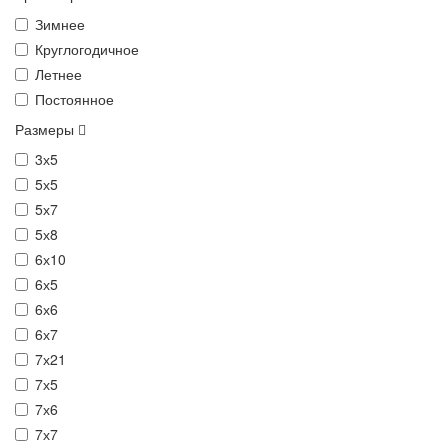
Зимнее
Круглогодичное
Летнее
Постоянное
Размеры
3х5
5х5
5х7
5х8
6х10
6х5
6х6
6х7
7х21
7х5
7х6
7х7