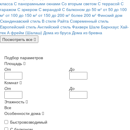
класса
С панорамными окнами
Со вторым светом
С террасой
С
гаражом
С эркером
С верандой
С балконом
до 50 м²
от 50 до 100
м²
от 100 до 150 м²
от 150 до 200 м²
более 200 м²
Финский дом
Скандинавский стиль
В стиле Райта
Современный стиль
Европейский стиль
Английский стиль
Фахверк
Шале
Барнхаус
Хай-
тек
А фрейм (Шалаш)
Дома из бруса
Дома из бревна
Посмотреть все
Подбор параметров
Площадь
От
До
Комнат
От
До
Этажность
Все
Особенности дома
Быстровозводимый
С балконом