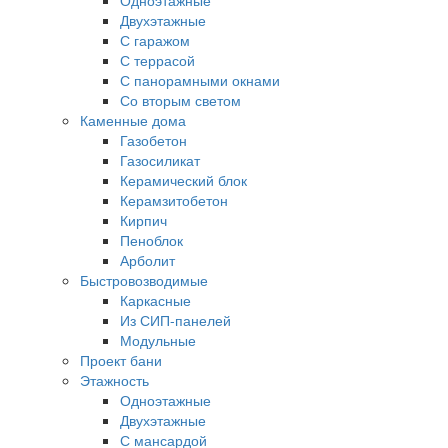
Двухэтажные
С гаражом
С террасой
С панорамными окнами
Со вторым светом
Каменные дома
Газобетон
Газосиликат
Керамический блок
Керамзитобетон
Кирпич
Пеноблок
Арболит
Быстровозводимые
Каркасные
Из СИП-панелей
Модульные
Проект бани
Этажность
Одноэтажные
Двухэтажные
С мансардой