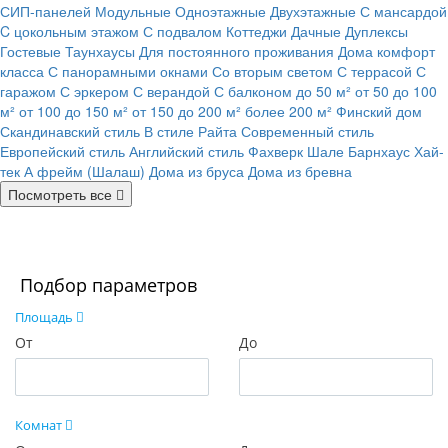
СИП-панелей
Модульные
Одноэтажные
Двухэтажные
С мансардой
C цокольным этажом
С подвалом
Коттеджи
Дачные
Дуплексы
Гостевые
Таунхаусы
Для постоянного проживания
Дома комфорт
класса
С панорамными окнами
Со вторым светом
С террасой
С
гаражом
С эркером
С верандой
С балконом
до 50 м²
от 50 до 100
м²
от 100 до 150 м²
от 150 до 200 м²
более 200 м²
Финский дом
Скандинавский стиль
В стиле Райта
Современный стиль
Европейский стиль
Английский стиль
Фахверк
Шале
Барнхаус
Хай-
тек
А фрейм (Шалаш)
Дома из бруса
Дома из бревна
Посмотреть все
Подбор параметров
Площадь
От
До
Комнат