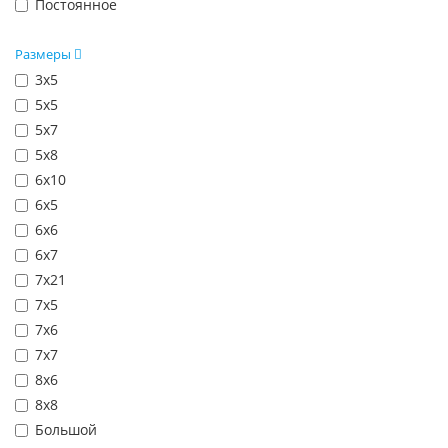
Постоянное
Размеры
3х5
5х5
5х7
5х8
6х10
6х5
6х6
6х7
7х21
7х5
7х6
7х7
8х6
8х8
Большой