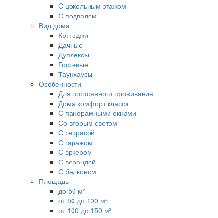
C цокольным этажом
С подвалом
Вид дома
Коттеджи
Дачные
Дуплексы
Гостевые
Таунхаусы
Особенности
Для постоянного проживания
Дома комфорт класса
С панорамными окнами
Со вторым светом
С террасой
С гаражом
С эркером
С верандой
С балконом
Площадь
до 50 м²
от 50 до 100 м²
от 100 до 150 м²