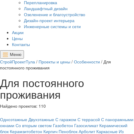
Перепланировка
Ландшафтный дизайн
Озеленение и благоустройство
Дизайн-проект интерьера
Инженерные системы и сети
Акции
Цены
Контакты
Меню
СтройПроектТула
/
Проекты и цены
/
Особенности
/
Для
постоянного проживания
Для постоянного
проживания
Найдено проектов:
110
Одноэтажные
Двухэтажные
С гаражом
С террасой
С панорамными
окнами
Со вторым светом
Газобетон
Газосиликат
Керамический
блок
Керамзитобетон
Кирпич
Пеноблок
Арболит
Каркасные
Из