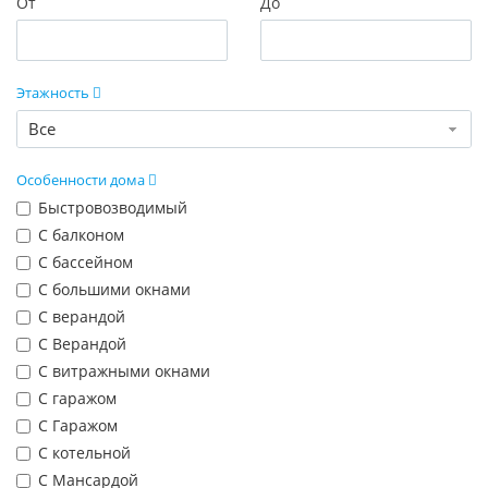
От
До
Этажность
Все
Особенности дома
Быстровозводимый
С балконом
С бассейном
С большими окнами
С верандой
С Верандой
С витражными окнами
С гаражом
С Гаражом
С котельной
С Мансардой