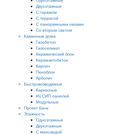
Двухэтажные
С гаражом
С террасой
С панорамными окнами
Со вторым светом
Каменные дома
Газобетон
Газосиликат
Керамический блок
Керамзитобетон
Кирпич
Пеноблок
Арболит
Быстровозводимые
Каркасные
Из СИП-панелей
Модульные
Проект бани
Этажность
Одноэтажные
Двухэтажные
С мансардой