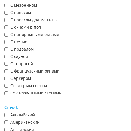
С мезонином
С навесом
С навесом для машины
С окнами в пол
С панорамными окнами
С печью
С подвалом
С сауной
С террасой
С французскими окнами
С эркером
Со вторым светом
Со стеклянными стенами
Стили
Альпийский
Американский
Английский