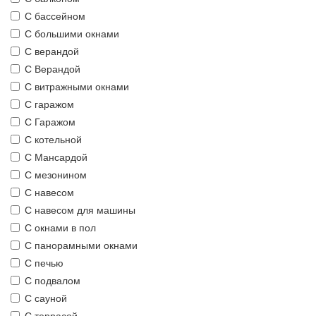
С бассейном
С большими окнами
С верандой
С Верандой
С витражными окнами
С гаражом
С Гаражом
С котельной
С Мансардой
С мезонином
С навесом
С навесом для машины
С окнами в пол
С панорамными окнами
С печью
С подвалом
С сауной
С террасой