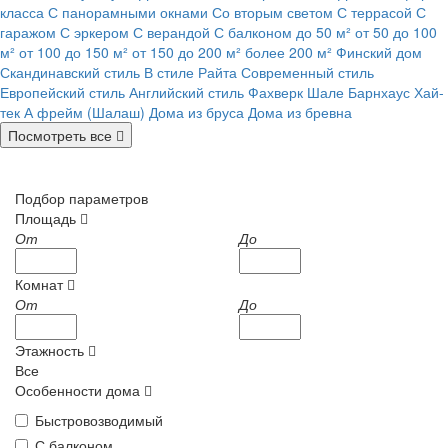
класса
С панорамными окнами
Со вторым светом
С террасой
С
гаражом
С эркером
С верандой
С балконом
до 50 м²
от 50 до 100
м²
от 100 до 150 м²
от 150 до 200 м²
более 200 м²
Финский дом
Скандинавский стиль
В стиле Райта
Современный стиль
Европейский стиль
Английский стиль
Фахверк
Шале
Барнхаус
Хай-
тек
А фрейм (Шалаш)
Дома из бруса
Дома из бревна
Посмотреть все
Подбор параметров
Площадь
От
До
Комнат
От
До
Этажность
Все
Особенности дома
Быстровозводимый
С балконом