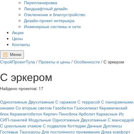
Перепланировка
Ландшафтный дизайн
Озеленение и благоустройство
Дизайн-проект интерьера
Инженерные системы и сети
Акции
Цены
Контакты
Меню
СтройПроектТула
/
Проекты и цены
/
Особенности
/
С эркером
С эркером
Найдено проектов:
17
Одноэтажные
Двухэтажные
С гаражом
С террасой
С панорамными
окнами
Со вторым светом
Газобетон
Газосиликат
Керамический
блок
Керамзитобетон
Кирпич
Пеноблок
Арболит
Каркасные
Из
СИП-панелей
Модульные
Одноэтажные
Двухэтажные
С мансардой
C цокольным этажом
С подвалом
Коттеджи
Дачные
Дуплексы
Гостевые
Таунхаусы
Для постоянного проживания
Дома комфорт