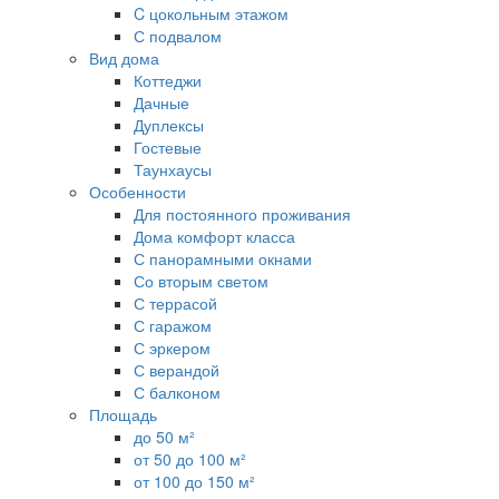
C цокольным этажом
С подвалом
Вид дома
Коттеджи
Дачные
Дуплексы
Гостевые
Таунхаусы
Особенности
Для постоянного проживания
Дома комфорт класса
С панорамными окнами
Со вторым светом
С террасой
С гаражом
С эркером
С верандой
С балконом
Площадь
до 50 м²
от 50 до 100 м²
от 100 до 150 м²