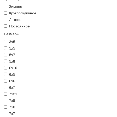
Зимнее
Круглогодичное
Летнее
Постоянное
Размеры
3х5
5х5
5х7
5х8
6х10
6х5
6х6
6х7
7х21
7х5
7х6
7х7