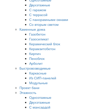
Двухэтажные
С гаражом
С террасой
С панорамными окнами
Со вторым светом
Каменные дома
Газобетон
Газосиликат
Керамический блок
Керамзитобетон
Кирпич
Пеноблок
Арболит
Быстровозводимые
Каркасные
Из СИП-панелей
Модульные
Проект бани
Этажность
Одноэтажные
Двухэтажные
С мансардой