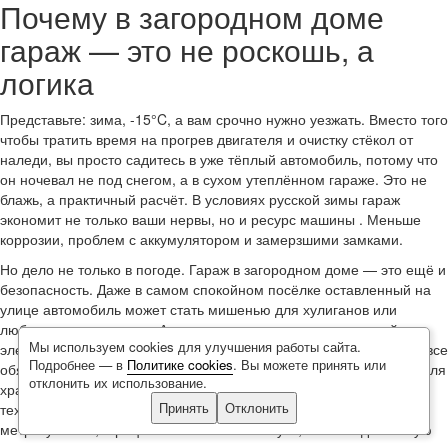
Почему в загородном доме
гараж — это не роскошь, а
логика
Представьте: зима, -15°C, а вам срочно нужно уезжать. Вместо того
чтобы тратить время на прогрев двигателя и очистку стёкол от
наледи, вы просто садитесь в уже тёплый автомобиль, потому что
он ночевал не под снегом, а в сухом утеплённом гараже. Это не
блажь, а практичный расчёт. В условиях русской зимы гараж
экономит не только ваши нервы, но и ресурс машины . Меньше
коррозии, проблем с аккумулятором и замерзшими замками.
Но дело не только в погоде. Гараж в загородном доме — это ещё и
безопасность. Даже в самом спокойном посёлке оставленный на
улице автомобиль может стать мишенью для хулиганов или
любопытных животных. А если у вас внедорожник с дорогой
Мы используем cookies для улучшения работы сайта.
электроникой или коллекционный авто, то крытое хранение и вовсе
Подробнее — в
Политике cookies
. Вы можете принять или
обязательно. Плюс гараж — это дополнительное пространство для
отклонить их использование.
хранения: от садового инвентаря до велосипедов и канистр с
Принять
Отклонить
техническими жидкостями. В итоге гараж не просто "съедает"
метры участка, а рационально их использует, освобождая жилую