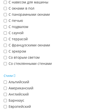
С навесом для машины
С окнами в пол
С панорамными окнами
С печью
С подвалом
С сауной
С террасой
С французскими окнами
С эркером
Со вторым светом
Со стеклянными стенами
Стили
Альпийский
Американский
Английский
Барнхаус
Европейский