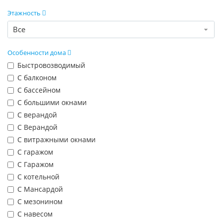
Этажность
Все
Особенности дома
Быстровозводимый
С балконом
С бассейном
С большими окнами
С верандой
С Верандой
С витражными окнами
С гаражом
С Гаражом
С котельной
С Мансардой
С мезонином
С навесом