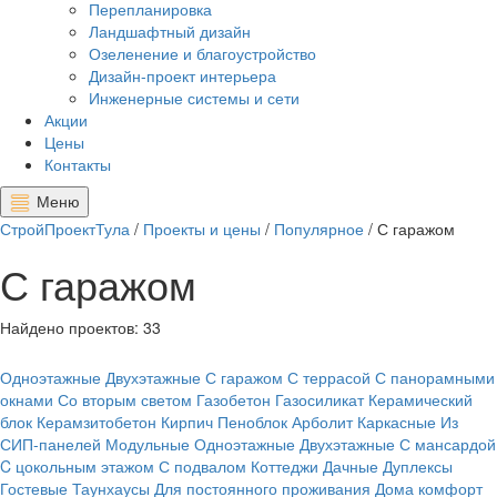
Перепланировка
Ландшафтный дизайн
Озеленение и благоустройство
Дизайн-проект интерьера
Инженерные системы и сети
Акции
Цены
Контакты
Меню
СтройПроектТула
/
Проекты и цены
/
Популярное
/
С гаражом
С гаражом
Найдено проектов:
33
Одноэтажные
Двухэтажные
С гаражом
С террасой
С панорамными
окнами
Со вторым светом
Газобетон
Газосиликат
Керамический
блок
Керамзитобетон
Кирпич
Пеноблок
Арболит
Каркасные
Из
СИП-панелей
Модульные
Одноэтажные
Двухэтажные
С мансардой
C цокольным этажом
С подвалом
Коттеджи
Дачные
Дуплексы
Гостевые
Таунхаусы
Для постоянного проживания
Дома комфорт