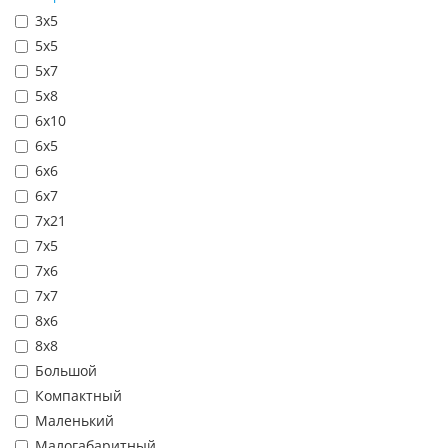
3х5
5х5
5х7
5х8
6х10
6х5
6х6
6х7
7х21
7х5
7х6
7х7
8х6
8х8
Большой
Компактный
Маленький
Малогабаритный