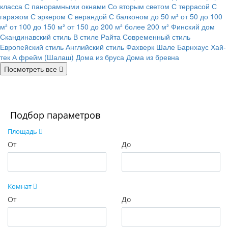
класса
С панорамными окнами
Со вторым светом
С террасой
С
гаражом
С эркером
С верандой
С балконом
до 50 м²
от 50 до 100
м²
от 100 до 150 м²
от 150 до 200 м²
более 200 м²
Финский дом
Скандинавский стиль
В стиле Райта
Современный стиль
Европейский стиль
Английский стиль
Фахверк
Шале
Барнхаус
Хай-
тек
А фрейм (Шалаш)
Дома из бруса
Дома из бревна
Посмотреть все
Подбор параметров
Площадь
От
До
Комнат
От
До