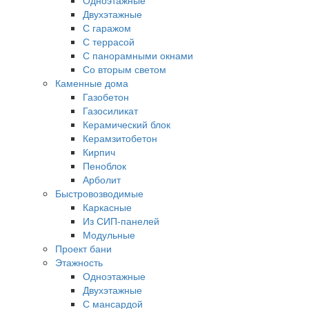
Двухэтажные
С гаражом
С террасой
С панорамными окнами
Со вторым светом
Каменные дома
Газобетон
Газосиликат
Керамический блок
Керамзитобетон
Кирпич
Пеноблок
Арболит
Быстровозводимые
Каркасные
Из СИП-панелей
Модульные
Проект бани
Этажность
Одноэтажные
Двухэтажные
С мансардой