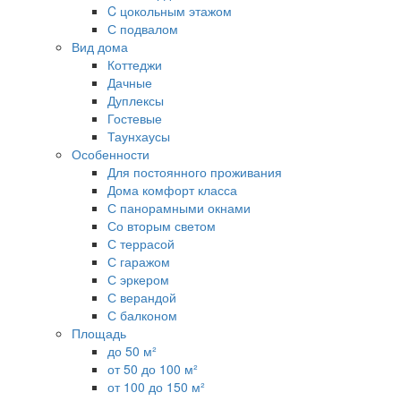
C цокольным этажом
С подвалом
Вид дома
Коттеджи
Дачные
Дуплексы
Гостевые
Таунхаусы
Особенности
Для постоянного проживания
Дома комфорт класса
С панорамными окнами
Со вторым светом
С террасой
С гаражом
С эркером
С верандой
С балконом
Площадь
до 50 м²
от 50 до 100 м²
от 100 до 150 м²