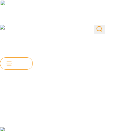
info@stroy-proekt-
Пн–Пт
Заказать звонок
tula.ru
08:00-
+7 953 422-40-46
г. Тула, просп.
22:00
Ленина, д. 136
Сб-Вс
(по
10:00-
предварительному
20:00
звонку)
Меню
Проектирование дома из газобетона
Разработаем оптимальный стиль и
концепцию вашего будущего дома в
короткие сроки