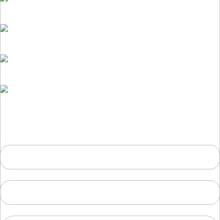
Дом сразу проектируется под ваш бюджет
Точная смета помогает экономить на материалах
Дом именно такой, как вы хотите, без компромиссов
Учтены все особенности участка, климата и снего-
ветровой нагрузки
Заказать проект из газобетона
Ваше имя
Ваш телефон
Сообщение