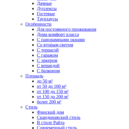
Дачные
Дуплексы
Гостевые
Таунхаусы
Особенности
Для постоянного проживания
Дома комфорт класса
С панорамными окнами
Со вторым светом
С террасой
С гаражом
С эркером
С верандой
С балконом
Площадь
до 50 м²
от 50 до 100 м²
от 100 до 150 м²
от 150 до 200 м²
более 200 м²
Стиль
Финский дом
Скандинавский стиль
В стиле Райта
Современный стиль