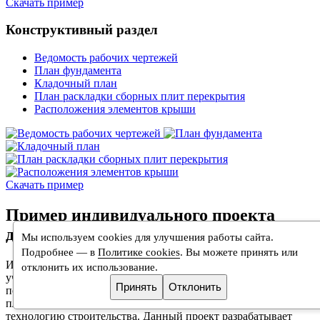
Скачать пример
Конструктивный раздел
Ведомость рабочих чертежей
План фундамента
Кладочный план
План раскладки сборных плит перекрытия
Расположения элементов крыши
Скачать пример
Пример индивидуального проекта
дома
Мы используем cookies для улучшения работы сайта.
Подробнее — в
Политике cookies
. Вы можете принять или
Индивидуальный проект дома — объемный документ,
отклонить их использование.
учитывающий особенности участка, грунтов, сторон света,
Принять
Отклонить
пожелания будущих владельцев относительно типа дома и
планировки этажей, а также детально описывающий
технологию строительства. Данный проект разрабатывает