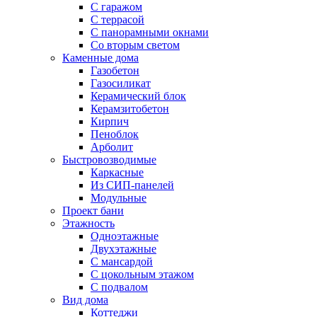
С гаражом
С террасой
С панорамными окнами
Со вторым светом
Каменные дома
Газобетон
Газосиликат
Керамический блок
Керамзитобетон
Кирпич
Пеноблок
Арболит
Быстровозводимые
Каркасные
Из СИП-панелей
Модульные
Проект бани
Этажность
Одноэтажные
Двухэтажные
С мансардой
C цокольным этажом
С подвалом
Вид дома
Коттеджи