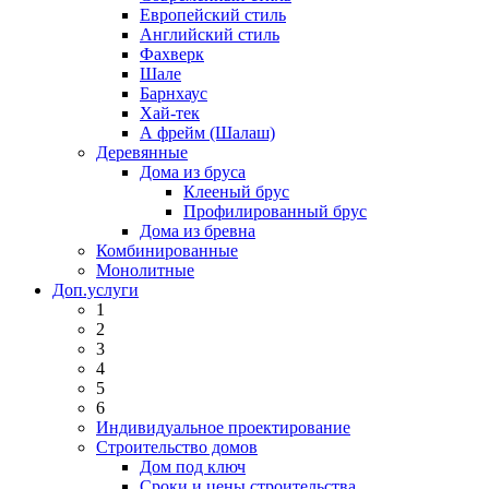
Европейский стиль
Английский стиль
Фахверк
Шале
Барнхаус
Хай-тек
А фрейм (Шалаш)
Деревянные
Дома из бруса
Клееный брус
Профилированный брус
Дома из бревна
Комбинированные
Монолитные
Доп.услуги
1
2
3
4
5
6
Индивидуальное проектирование
Строительство домов
Дом под ключ
Сроки и цены строительства