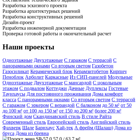
Разработка эскизного проекта
Разработка архитектурных решений
Разработка конструктивных решений
Дизайн-проект
Разработка инженерной документации
Проверка готовой работы и окончательный расчет
Наши проекты
Одноэтажные
Двухэтажные
С гаражом
С террасой
С
панорамными окнами
Со вторым светом
Газобетон
Газосиликат
Керамический блок
Керамзитобетон
Кирпич
Пеноблок
Арболит
Каркасные
Из СИП-панелей
Модульные
Одноэтажные
Двухэтажные
С мансардой
C цокольным
этажом
С подвалом
Коттеджи
Дачные
Дуплексы
Гостевые
Таунхаусы
Для постоянного проживания
Дома комфорт
класса
С панорамными окнами
Со вторым светом
С террасой
С гаражом
С эркером
С верандой
С балконом
до 50 м²
от 50
до 100 м²
от 100 до 150 м²
от 150 до 200 м²
более 200 м²
Финский дом
Скандинавский стиль
В стиле Райта
Современный стиль
Европейский стиль
Английский стиль
Фахверк
Шале
Барнхаус
Хай-тек
А фрейм (Шалаш)
Дома из
бруса
Дома из бревна
57,0 / 63,7 м²