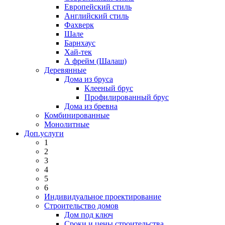
Европейский стиль
Английский стиль
Фахверк
Шале
Барнхаус
Хай-тек
А фрейм (Шалаш)
Деревянные
Дома из бруса
Клееный брус
Профилированный брус
Дома из бревна
Комбинированные
Монолитные
Доп.услуги
1
2
3
4
5
6
Индивидуальное проектирование
Строительство домов
Дом под ключ
Сроки и цены строительства