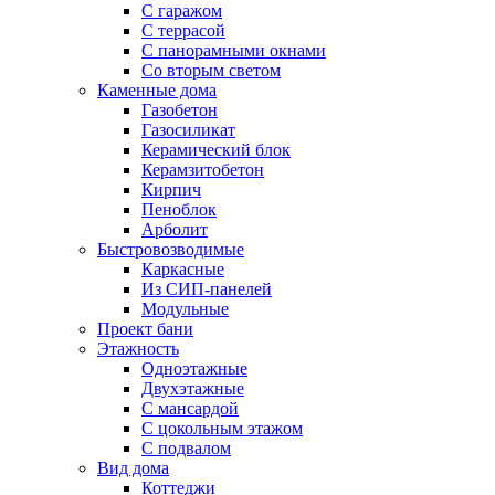
С гаражом
С террасой
С панорамными окнами
Со вторым светом
Каменные дома
Газобетон
Газосиликат
Керамический блок
Керамзитобетон
Кирпич
Пеноблок
Арболит
Быстровозводимые
Каркасные
Из СИП-панелей
Модульные
Проект бани
Этажность
Одноэтажные
Двухэтажные
С мансардой
C цокольным этажом
С подвалом
Вид дома
Коттеджи