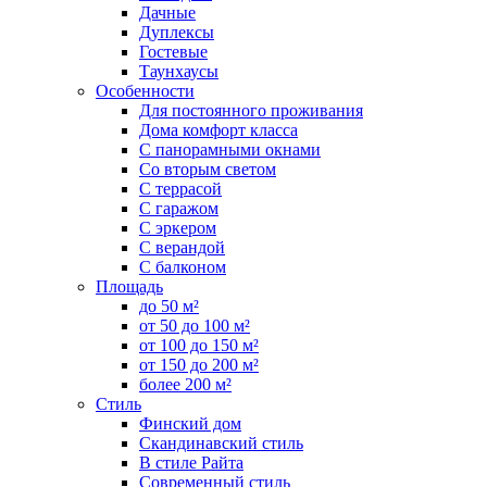
Дачные
Дуплексы
Гостевые
Таунхаусы
Особенности
Для постоянного проживания
Дома комфорт класса
С панорамными окнами
Со вторым светом
С террасой
С гаражом
С эркером
С верандой
С балконом
Площадь
до 50 м²
от 50 до 100 м²
от 100 до 150 м²
от 150 до 200 м²
более 200 м²
Стиль
Финский дом
Скандинавский стиль
В стиле Райта
Современный стиль