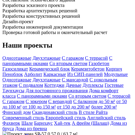
Разработка эскизного проекта
Разработка архитектурных решений
Разработка конструктивных решений
Дизайн-проект
Разработка инженерной документации
Проверка готовой работы и окончательный расчет
Наши проекты
Одноэтажные
Двухэтажные
С гаражом
С террасой
С
панорамными окнами
Со вторым светом
Газобетон
Газосиликат
Керамический блок
Керамзитобетон
Кирпич
Пеноблок
Арболит
Каркасные
Из СИП-панелей
Модульные
Одноэтажные
Двухэтажные
С мансардой
C цокольным
этажом
С подвалом
Коттеджи
Дачные
Дуплексы
Гостевые
Таунхаусы
Для постоянного проживания
Дома комфорт
класса
С панорамными окнами
Со вторым светом
С террасой
С гаражом
С эркером
С верандой
С балконом
до 50 м²
от 50
до 100 м²
от 100 до 150 м²
от 150 до 200 м²
более 200 м²
Финский дом
Скандинавский стиль
В стиле Райта
Современный стиль
Европейский стиль
Английский стиль
Фахверк
Шале
Барнхаус
Хай-тек
А фрейм (Шалаш)
Дома из
бруса
Дома из бревна
57,0 / 63,7 м²