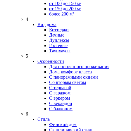
от 100 до 150 м²
от 150 до 200 м²
более 200 м²
4
Вид дома
Коттеджи
Дачные
Дуплексы
Гостевые
Таунхаусы
5
Особенности
Для постоянного проживания
Дома комфорт класса
С панорамными окнами
Со вторым светом
С террасой
С гаражом
С эркером
С верандой
С балконом
6
Стиль
Финский дом
Скандинавский стиль