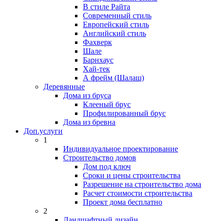
В стиле Райта
Современный стиль
Европейский стиль
Английский стиль
Фахверк
Шале
Барнхаус
Хай-тек
А фрейм (Шалаш)
Деревянные
Дома из бруса
Клееный брус
Профилированный брус
Дома из бревна
Доп.услуги
1
Индивидуальное проектирование
Строительство домов
Дом под ключ
Сроки и цены строительства
Разрешение на строительство дома
Расчет стоимости строительства
Проект дома бесплатно
2
Ландшафтный дизайн