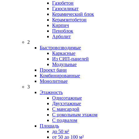
Газобетон
Газосиликат
Керамический блок
Керамзитобетон
Кирпич
Пеноблок
Арболит
2
Быстровозводимые
Каркасные
Из СИП-панелей
Модульные
Проект бани
Комбинированные
Монолитные
3
Этажность
Одноэтажные
Двухэтажные
С мансардой
C цокольным этажом
С подвалом
Площадь
до 50 м²
от 50 до 100 м²