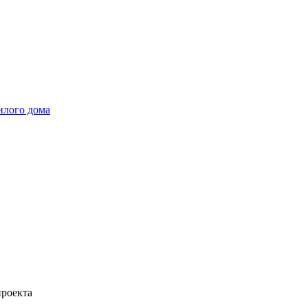
илого дома
проекта