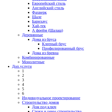
Европейский стиль
Английский стиль
Фахверк
Шале
Барнхаус
Хай-тек
А фрейм (Шалаш)
Деревянные
Дома из бруса
Клееный брус
Профилированный брус
Дома из бревна
Комбинированные
Монолитные
Доп.услуги
1
2
3
4
5
6
Индивидуальное проектирование
Строительство домов
Дом под ключ
Сроки и цены строительства