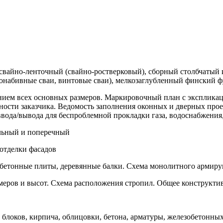
вайно-ленточный (свайно-ростверковый), сборный столбчатый 
уронабивные сваи, винтовые сваи), мелкозаглубленный финский
нием всех основных размеров. Маркировочный план с эксплика
ности заказчика. Ведомость заполнения оконных и дверных прое
вода/вывода для беспроблемной прокладки газа, водоснабжения,
ольный и поперечный
 отделки фасадов
обетонные плиты, деревянные балки. Схема монолитного армир
азмеров и высот. Схема расположения стропил. Общее конструк
а блоков, кирпича, облицовки, бетона, арматуры, железобетонных