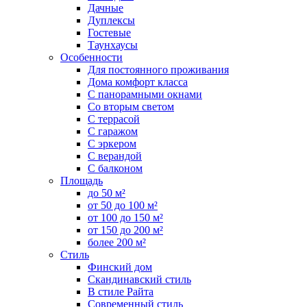
Дачные
Дуплексы
Гостевые
Таунхаусы
Особенности
Для постоянного проживания
Дома комфорт класса
С панорамными окнами
Со вторым светом
С террасой
С гаражом
С эркером
С верандой
С балконом
Площадь
до 50 м²
от 50 до 100 м²
от 100 до 150 м²
от 150 до 200 м²
более 200 м²
Стиль
Финский дом
Скандинавский стиль
В стиле Райта
Современный стиль