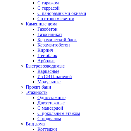
С гаражом
С террасой
С панорамными окнами
Со вторым светом
Каменные дома
Газобетон
Газосиликат
Керамический блок
Керамзитобетон
Кирпич
Пеноблок
Арболит
Быстровозводимые
Каркасные
Из СИП-панелей
Модульные
Проект бани
Этажность
Одноэтажные
Двухэтажные
С мансардой
C цокольным этажом
С подвалом
Вид дома
Коттеджи