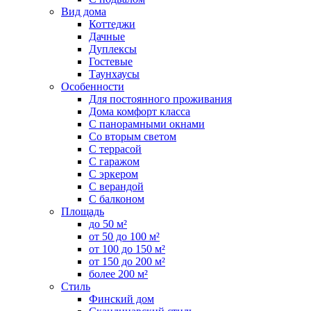
Вид дома
Коттеджи
Дачные
Дуплексы
Гостевые
Таунхаусы
Особенности
Для постоянного проживания
Дома комфорт класса
С панорамными окнами
Со вторым светом
С террасой
С гаражом
С эркером
С верандой
С балконом
Площадь
до 50 м²
от 50 до 100 м²
от 100 до 150 м²
от 150 до 200 м²
более 200 м²
Стиль
Финский дом