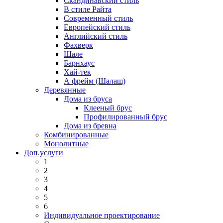
Скандинавский стиль
В стиле Райта
Современный стиль
Европейский стиль
Английский стиль
Фахверк
Шале
Барнхаус
Хай-тек
А фрейм (Шалаш)
Деревянные
Дома из бруса
Клееный брус
Профилированный брус
Дома из бревна
Комбинированные
Монолитные
Доп.услуги
1
2
3
4
5
6
Индивидуальное проектирование