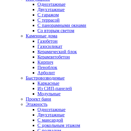
Одноэтажные
Двухэтажные
С гаражом
С террасой
С панорамными окнами
Со вторым светом
Каменные дома
Газобетон
Газосиликат
Керамический блок
Керамзитобетон
Кирпич
Пеноблок
Арболит
Быстровозводимые
Каркасные
Из СИП-панелей
Модульные
Проект бани
Этажность
Одноэтажные
Двухэтажные
С мансардой
C цокольным этажом
С подвалом