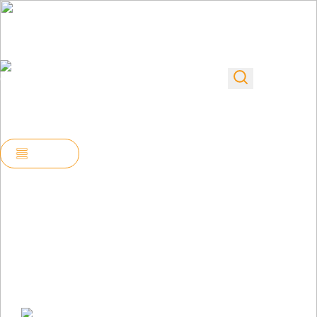
info@stroy-proekt-
Пн–Пт
tula.ru
Заказать звонок
08:00-
г. Тула, просп.
+7 953 422-40-46
22:00
Ленина, д. 136
Сб-Вс
(по
10:00-
предварительному
20:00
звонку)
Меню
Проектирование модульного дома
Разработаем оптимальный стиль и
концепцию вашего будущего дома в
короткие сроки