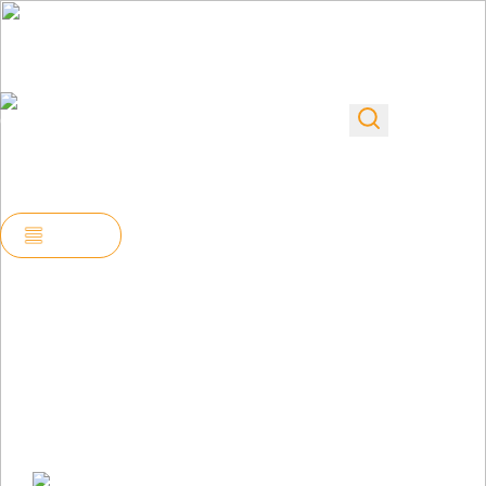
info@stroy-proekt-
Пн–Пт
tula.ru
Заказать звонок
08:00-
г. Тула, просп.
+7 953 422-40-46
22:00
Ленина, д. 136
Сб-Вс
(по
10:00-
предварительному
20:00
звонку)
Меню
Проектирование дома из бруса
Разработаем оптимальный стиль и
концепцию вашего будущего дома в
короткие сроки